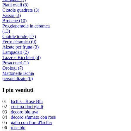
Piatti ovali (8)
Ciotole quadrate (3)
Vassoi (3)
Brocche (10)
Poggiapentole in ceramca
(13)
Ciotole tonde (17)
Ferro ceramica (9)
Alzate per frutta (3)
Lampadari (2)
Tazze e Bicchieri (4)
Posaceneri (1)
Orologi (7)
Mattonelle Ischia
personalizate (6)
I piu venduti
01
Ischia - Rose Blu
02
cristina fiori gialli
03
decoro blu uva
04
decoro sfumato con rose
05
gallo con fiori d'Ischia
06
rose blu