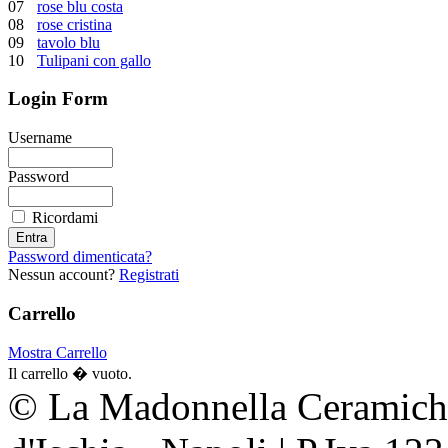
07
rose blu costa
08
rose cristina
09
tavolo blu
10
Tulipani con gallo
Login Form
Username
Password
Ricordami
Password dimenticata?
Nessun account?
Registrati
Carrello
Mostra Carrello
Il carrello � vuoto.
© La Madonnella Ceramiche