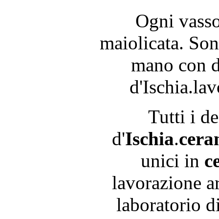
Ogni vassoi
maiolicata. Sono
mano con d
d'Ischia.lav
Tutti i d
d'
Ischia
.
cera
unici in
c
lavorazione ar
laboratorio d