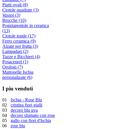
Piatti ovali (8)
Ciotole quadrate (3)
Vassoi (3)
Brocche (10)
Poggiapentole in ceramca
(13)
Ciotole tonde (17)
Ferro ceramica (9)
Alzate per frutta (3)
Lampadari (2)
Tazze e Bicchieri (4)
Posaceneri (1)
Orologi (7)
Mattonelle Ischia
personalizate (6)
I piu venduti
01
Ischia - Rose Blu
02
cristina fiori gialli
03
decoro blu uva
04
decoro sfumato con rose
05
gallo con fiori d'Ischia
06
rose blu