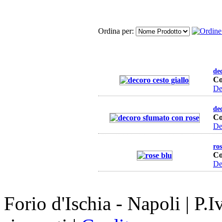
Ordina per:
dec
Co
Det
de
Co
Det
ros
Co
Det
Forio d'Ischia - Napoli | P.I