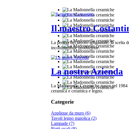
Il maestro Costanti
La perizia del lavoro artigianale, la scelta de
inconfondibile produzione.
La nostra Azienda
La Madonnella Ceramiche nasce nel 1984 sul
ceramica e ceramica e legno.
Categorie
Applique da muro (6)
Tavoli legno maiolica (2)
Lampade (7)
Piatti ovali (8)