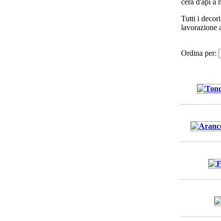
cera d'api a 
Tutti i decor
lavorazione a
Ordina per: