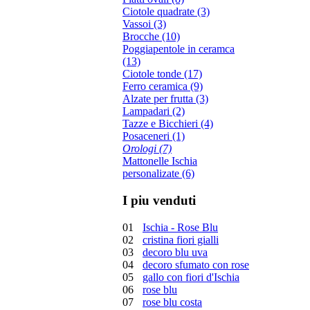
Ciotole quadrate (3)
Vassoi (3)
Brocche (10)
Poggiapentole in ceramca
(13)
Ciotole tonde (17)
Ferro ceramica (9)
Alzate per frutta (3)
Lampadari (2)
Tazze e Bicchieri (4)
Posaceneri (1)
Orologi (7)
Mattonelle Ischia
personalizate (6)
I piu venduti
01
Ischia - Rose Blu
02
cristina fiori gialli
03
decoro blu uva
04
decoro sfumato con rose
05
gallo con fiori d'Ischia
06
rose blu
07
rose blu costa