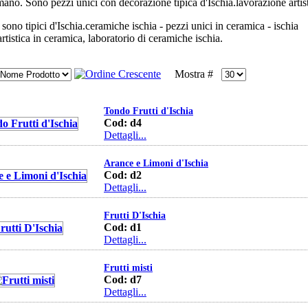
mano. Sono pezzi unici con decorazione tipica d'Ischia.lavorazione artist
i sono tipici d'Ischia.ceramiche ischia - pezzi unici in ceramica - ischia
rtistica in ceramica, laboratorio di ceramiche ischia.
Mostra #
Tondo Frutti d'Ischia
Cod:
d4
Dettagli...
Arance e Limoni d'Ischia
Cod:
d2
Dettagli...
Frutti D'Ischia
Cod:
d1
Dettagli...
Frutti misti
Cod:
d7
Dettagli...