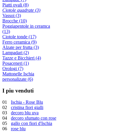
Piatti ovali (8)
Ciotole quadrate (3)
Vassoi (3)
Brocche (10)
Poggiapentole in ceramca
(13)
Ciotole tonde (17)
Ferro ceramica (9)
Alzate per frutta (3)
Lampadari (2)
Tazze e Bicchieri (4)
Posaceneri (1)
Orologi (7)
Mattonelle Ischia
personalizate (6)
I piu venduti
01
Ischia - Rose Blu
02
cristina fiori gialli
03
decoro blu uva
04
decoro sfumato con rose
05
gallo con fiori d'Ischia
06
rose blu