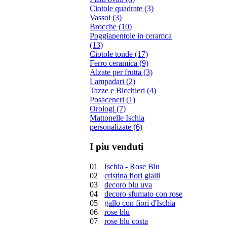
Ciotole quadrate (3)
Vassoi (3)
Brocche (10)
Poggiapentole in ceramca
(13)
Ciotole tonde (17)
Ferro ceramica (9)
Alzate per frutta (3)
Lampadari (2)
Tazze e Bicchieri (4)
Posaceneri (1)
Orologi (7)
Mattonelle Ischia
personalizate (6)
I piu venduti
01
Ischia - Rose Blu
02
cristina fiori gialli
03
decoro blu uva
04
decoro sfumato con rose
05
gallo con fiori d'Ischia
06
rose blu
07
rose blu costa