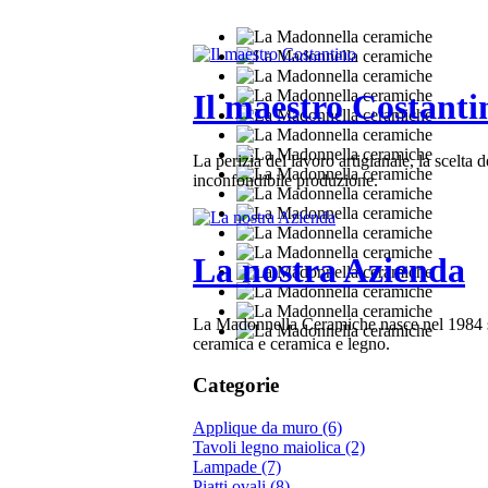
Il maestro Costanti
La perizia del lavoro artigianale, la scelta de
inconfondibile produzione.
La nostra Azienda
La Madonnella Ceramiche nasce nel 1984 sul
ceramica e ceramica e legno.
Categorie
Applique da muro (6)
Tavoli legno maiolica (2)
Lampade (7)
Piatti ovali (8)